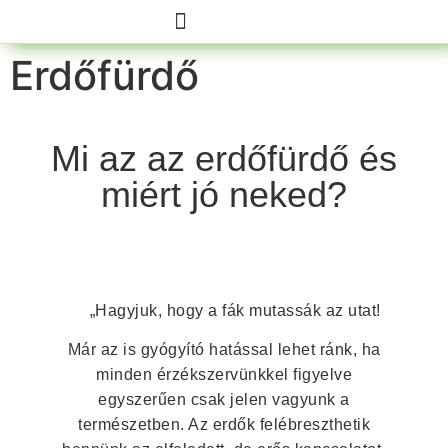
Erdőfürdő
Online előadás 08.12.
Élő programok
Mi az az erdőfürdő és
miért jó neked?
„Hagyjuk, hogy a fák mutassák az utat!
Már az is gyógyító hatással lehet ránk, ha
minden érzékszervünkkel figyelve
egyszerűen csak jelen vagyunk a
természetben. Az erdők felébreszthetik