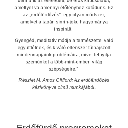
bennünk az elfeledett, de erős kapcsolatot,
amellyel valamennyi élőlényhez kötődünk. Ez
az „erdőfürdőzés”: egy olyan módszer,
amelyet a japán sinrin-joku hagyománya
inspirált.
Gyengéd, meditatív módja a természettel való
együttlétnek, és kiváló ellenszer túlhajszolt
mindennapjaink problémáira, mivel felnyitja
szemünket a több-mint-emberi világ
szépségeire.”
Részlet M. Amos Clifford: Az erdőfürdőzés
kézikönyve című munkájából.