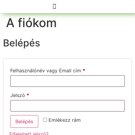
A fiókom
Élő programok
Belépés
Felhasználónév vagy Email cím
*
Jelszó
*
Emlékezz rám
Belépés
Elfelejtett jelszó?