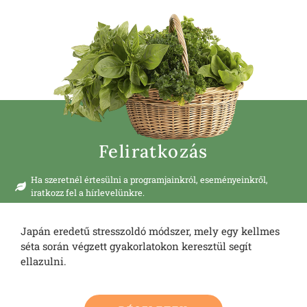
Feliratkozás
Ha szeretnél értesülni a programjainkról, eseményeinkről,
iratkozz fel a hírlevelünkre.
Japán eredetű stresszoldó módszer, mely egy kellmes
séta során végzett gyakorlatokon keresztül segít
ellazulni.