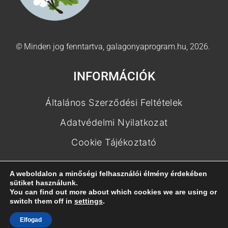
©
Minden jog fenntartva, galagonyaprogram.hu, 2026.
INFORMÁCIÓK
Általános Szerződési Feltételek
Adatvédelmi Nyilatkozat
Cookie Tájékoztató
KAPCSOLAT
A weboldalon a minőségi felhasználói élmény érdekében
sütiket használunk.
You can find out more about which cookies we are using or
Kapcsolat
switch them off in
settings
.
Gyakran Ismételt Kérdések
Elfogad