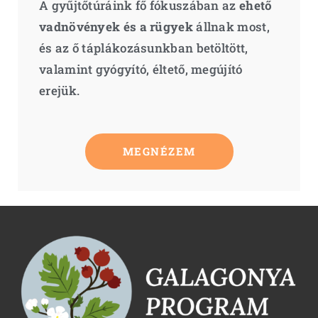
A gyűjtőtúráink fő fókuszában az
ehető
vadnövények és a rügyek
állnak most,
és az ő táplákozásunkban betöltött,
valamint gyógyító, éltető, megújító
erejük.
MEGNÉZEM